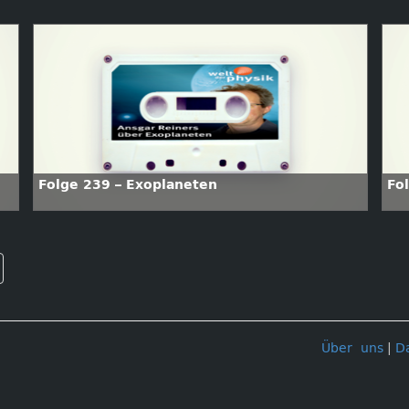
Folge 239 – Exoplaneten
Fo
Über uns
|
D