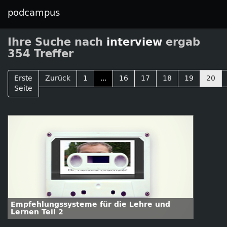
podcampus
Ihre Suche nach
interview
ergab
354 Treffer
Erste
Zurück
1
...
16
17
18
19
20
Seite
Empfehlungssysteme für die Lehre und
Lernen Teil 2