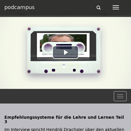
podcampus
Toggle
Toggle
navigation
navigat
Play
Video
Togg
navig
Empfehlungssysteme für die Lehre und Lernen Teil
3
Im Interview spricht Hendrik Drachsler über den aktuellen