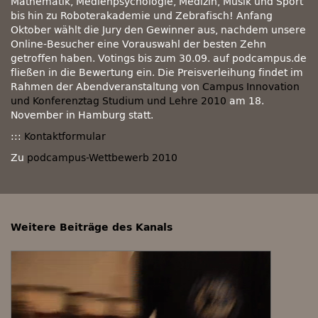
Mathematik, Medienpsychologie, Medizin, Musik und Sport
bis hin zu Roboterakademie und Zebrafisch! Anfang
Oktober wählt die Jury den Gewinner aus, nachdem unsere
Online-Besucher eine Vorauswahl der besten Zehn
getroffen haben. Votings bis zum 30.09. auf podcampus.de
fließen in die Bewertung ein. Die Preisverleihung findet im
Rahmen der Abendveranstaltung von
Campus Innovation
und Konferenztag Studium und Lehre 2010
am 18.
November in Hamburg statt.
:::
Kontaktformular
Zu
podcampus-Wettbewerb 2010
Weitere Beiträge des Kanals