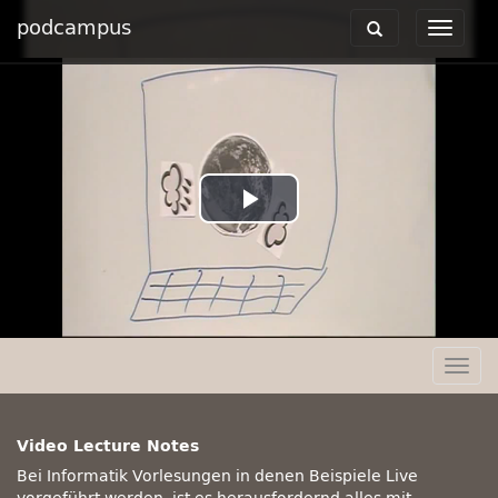
podcampus
Toggle
Toggle
navigation
navigat
Play
Video
Togg
navig
Video Lecture Notes
Bei Informatik Vorlesungen in denen Beispiele Live