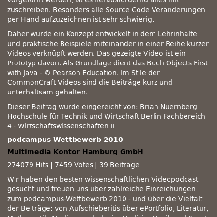
vorgeführt werden, ist es herausfordernd alles mit
zuschreiben. Besonders alle Source Code Veränderungen
per Hand aufzuzeichnen ist sehr schwierig.
Daher wurde ein Konzept entwickelt in dem Lehrinhalte
und praktische Beispiele miteinander in einer Reihe kurzer
Videos verknüpft werden. Das gezeigte Video ist ein
Prototyp davon. Als Grundlage dient das Buch Objects First
with Java - © Pearson Education. Im Stile der
CommonCraft Videos sind die Beiträge kurz und
unterhaltsam gehalten.
Dieser Beitrag wurde eingereicht von: Brian Nuernberg
Hochschule für Technik und Wirtschaft Berlin Fachbereich
4 - Wirtschaftswissenschaften II
podcampus-Wettbewerb 2010
Multimedia Kontor Hamburg GmbH
274079 Hits
|
7459 Votes
|
39 Beiträge
Wir haben den besten wissenschaftlichen Videopodcast
gesucht und freuen uns über zahlreiche Einreichungen
zum podcampus-Wettbewerb 2010 - und über die Vielfalt
der Beiträge: von Aufschieberitis über ePortfolio, Literatur,