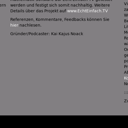
V
ern
ere
z
Details über das Projekt auf
www.EchtEinfach.TV
W
Referenzen, Kommentare, Feedbacks können Sie
Be
hier
nachlesen.
L
Me
Gründer/Podcaster: Kai Kajus Noack
R
w
O
g
p
P
A
K
N
::
Z