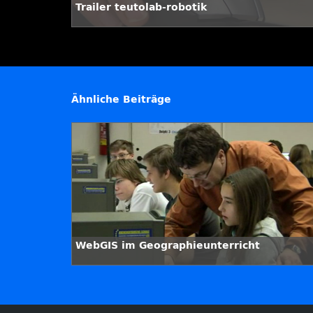
Trailer teutolab-robotik
Ähnliche Beiträge
WebGIS im Geographieunterricht