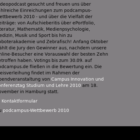
ideopodcast gesucht und freuen uns über
ahlreiche Einreichungen zum podcampus-
ettbewerb 2010 - und über die Vielfalt der
iträge: von Aufschieberitis über ePortfolio,
iteratur, Mathematik, Medienpsychologie,
dizin, Musik und Sport bis hin zu
oboterakademie und Zebrafisch! Anfang Oktober
ählt die Jury den Gewinner aus, nachdem unsere
nline-Besucher eine Vorauswahl der besten Zehn
etroffen haben. Votings bis zum 30.09. auf
odcampus.de fließen in die Bewertung ein. Die
reisverleihung findet im Rahmen der
bendveranstaltung von
Campus Innovation und
onferenztag Studium und Lehre 2010
am 18.
ovember in Hamburg statt.
:
Kontaktformular
u
podcampus-Wettbewerb 2010