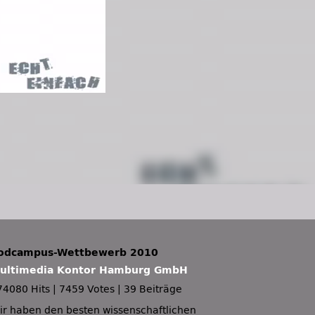
odcampus-Wettbewerb 2010
ultimedia Kontor Hamburg GmbH
74080 Hits
|
7459 Votes
|
39 Beiträge
ir haben den besten wissenschaftlichen