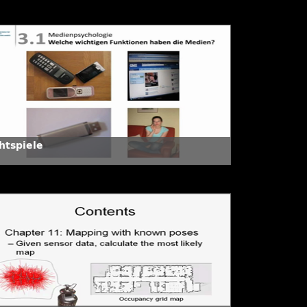
htspiele