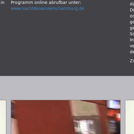
in
Programm online abrufbar unter:
d
www.nachtdeswissens.hamburg.de
D
o
g
g
S
I
ve
d
Z