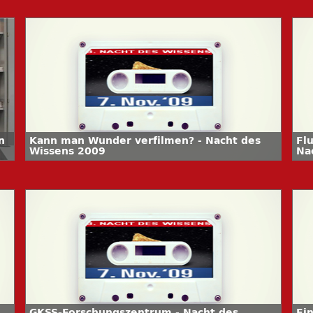
n
Kann man Wunder verfilmen? - Nacht des
Fl
Wissens 2009
Na
GKSS-Forschungszentrum - Nacht des
Ei