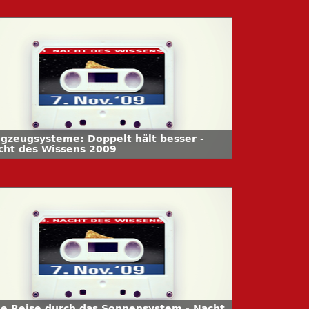
ugzeugsysteme: Doppelt hält besser -
cht des Wissens 2009
ne Reise durch das Sonnensystem - Nacht