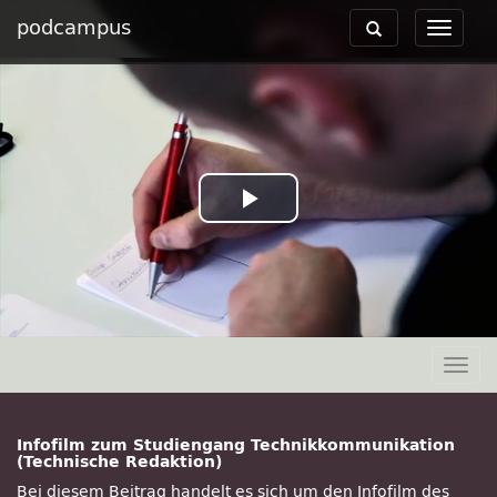
podcampus
Toggle
Toggle
navigation
navigat
Play
Video
Togg
navig
Infofilm zum Studiengang Technikkommunikation
(Technische Redaktion)
Bei diesem Beitrag handelt es sich um den Infofilm des