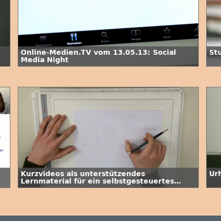
Online-Medien.TV vom 13.05.13: Social
St
Media Night
Kurzvideos als unterstützendes
Ur
Lernmaterial für ein selbstgesteuertes
Lernen im Fach Technisches Zeichnen an
der TU Clausthal