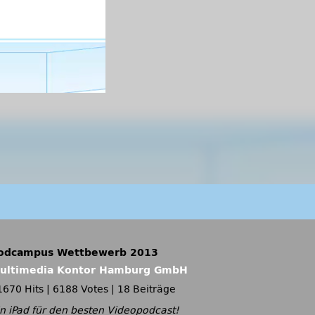
odcampus Wettbewerb 2013
ultimedia Kontor Hamburg GmbH
1670 Hits
|
6188 Votes
|
18 Beiträge
in iPad für den besten Videopodcast!