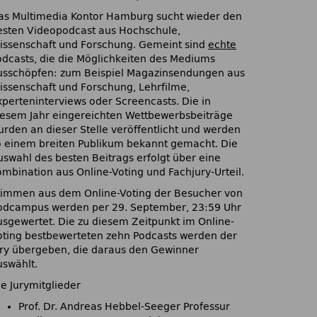
as Multimedia Kontor Hamburg sucht wieder den
esten Videopodcast aus Hochschule,
issenschaft und Forschung. Gemeint sind
echte
odcasts, die die Möglichkeiten des Mediums
usschöpfen: zum Beispiel Magazinsendungen aus
issenschaft und Forschung, Lehrfilme,
xperteninterviews oder Screencasts. Die in
iesem Jahr eingereichten Wettbewerbsbeiträge
urden an dieser Stelle veröffentlicht und werden
o einem breiten Publikum bekannt gemacht. Die
uswahl des besten Beitrags erfolgt über eine
ombination aus Online-Voting und Fachjury-Urteil.
timmen aus dem Online-Voting der Besucher von
odcampus werden per 29. September, 23:59 Uhr
usgewertet. Die zu diesem Zeitpunkt im Online-
oting bestbewerteten zehn Podcasts werden der
ury übergeben, die daraus den Gewinner
uswählt.
ie Jurymitglieder
Prof. Dr. Andreas Hebbel-Seeger Professur