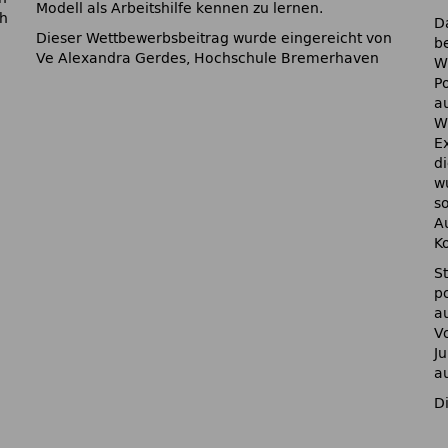
Modell als Arbeitshilfe kennen zu lernen.
ch
D
Dieser Wettbewerbsbeitrag wurde eingereicht von
b
Ve Alexandra Gerdes, Hochschule Bremerhaven
W
P
d
a
W
E
d
w
s
A
K
S
p
a
V
J
a
D