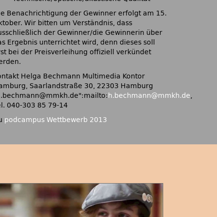
ie Benachrichtigung der Gewinner erfolgt am 15.
ktober. Wir bitten um Verständnis, dass
usschließlich der Gewinner/die Gewinnerin über
s Ergebnis unterrichtet wird, denn dieses soll
st bei der Preisverleihung offiziell verkündet
erden.
ontakt Helga Bechmann Multimedia Kontor
amburg, Saarlandstraße 30, 22303 Hamburg
h.bechmann@mmkh.de
:mailto:
h.bechmann@mmkh.de
,
el. 040-303 85 79-14
u
podcampus Wettbewerb 2013