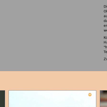
D
O
a
da
er
w
K
H
T
Z