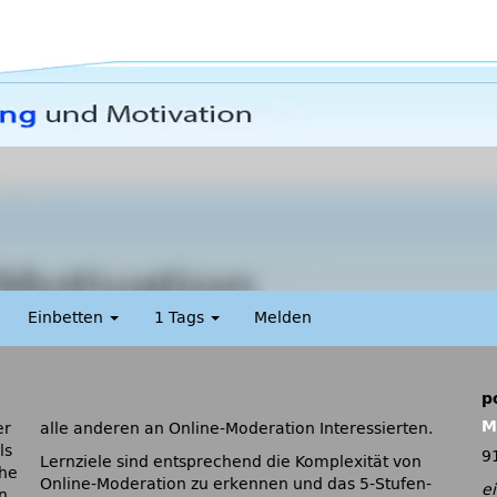
Einbetten
1 Tags
Melden
p
M
er
alle anderen an Online-Moderation Interessierten.
ls
9
Lernziele sind entsprechend die Komplexität von
che
Online-Moderation zu erkennen und das 5-Stufen-
e
n