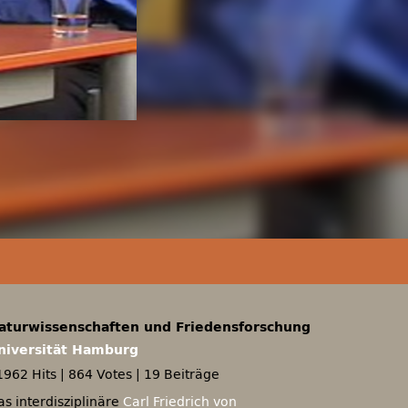
aturwissenschaften und Friedensforschung
niversität Hamburg
1962 Hits
|
864 Votes
|
19 Beiträge
as interdisziplinäre
Carl Friedrich von