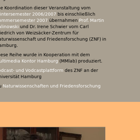
ie Koordination dieser Veranstaltung vom
intersemester 2006/2007
bis einschließlich
ommersemester 2007
übernahmen
Prof. Martin
alinowski
und Dr. Irene Schwier vom Carl
riedrich von Weizsäcker-Zentrum für
aturwissenschaft und Friedensforschung (ZNF) in
amburg.
iese Reihe wurde in Kooperation mit dem
ultimedia Kontor Hamburg
(MMlab) produziert.
odcast- und Vodcastplattform
des
ZNF
an der
niversität Hamburg
u
Naturwissenschaften und Friedensforschung