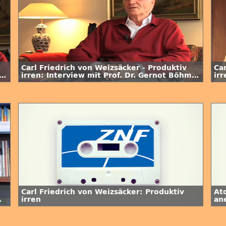
Carl Friedrich von Weizsäcker - Produktiv
Car
e
irren: Interview mit Prof. Dr. Gernot Böhme
ir
/ 2. Folge
/ 1
Carl Friedrich von Weizsäcker: Produktiv
At
irren
an