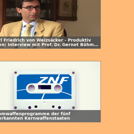
l Friedrich von Weizsäcker - Produktiv
ren: Interview mit Prof. Dr. Gernot Böhme
. Folge
omwaffenprogramme der fünf
erkannten Kernwaffenstaaten