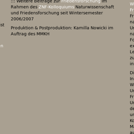
::: Weitere Beiträge zur
Friedensforschung
im
W
Rahmen des
ZNF-Kolloquiums
Naturwissenschaft
F
und Friedensforschung seit Wintersemester
F
2006/2007
n
st
Produktion & Postproduktion: Kamilla Nowicki im
Un
Auftrag des MMKH
n
F
en
e
L
z
i
D
I
W
U
F
U
d
u
K
M
a