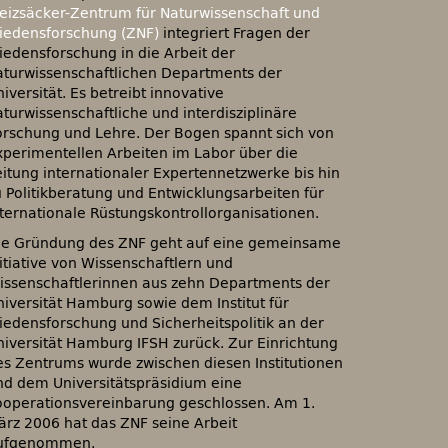
eizsäcker-Zentrum für Naturwissenschaft und
riedensforschung (ZNF)
integriert Fragen der
riedensforschung in die Arbeit der
aturwissenschaftlichen Departments der
iversität. Es betreibt innovative
aturwissenschaftliche und interdisziplinäre
orschung und Lehre. Der Bogen spannt sich von
xperimentellen Arbeiten im Labor über die
eitung internationaler Expertennetzwerke bis hin
u Politikberatung und Entwicklungsarbeiten für
nternationale Rüstungskontrollorganisationen.
ie Gründung des
ZNF
geht auf eine gemeinsame
nitiative von Wissenschaftlern und
issenschaftlerinnen aus zehn Departments der
niversität Hamburg sowie dem Institut für
riedensforschung und Sicherheitspolitik an der
niversität Hamburg
IFSH
zurück. Zur Einrichtung
es Zentrums wurde zwischen diesen Institutionen
nd dem Universitätspräsidium eine
ooperationsvereinbarung geschlossen. Am 1.
ärz 2006 hat das
ZNF
seine Arbeit
ufgenommen.