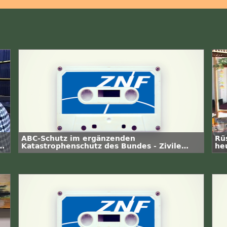
ABC-Schutz im ergänzenden
Rü
w
Katastrophenschutz des Bundes - Zivile
heu
Potenziale