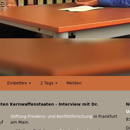
Einbetten
2 Tags
Melden
n Kernwaffenstaaten - Interview mit Dr.
N
U
Stiftung Friedens- und Konfliktforschung
in Frankfurt
8
uf
am Main.
D