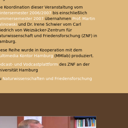
ie Koordination dieser Veranstaltung vom
intersemester 2006/2007
bis einschließlich
ommersemester 2007
übernahmen
Prof. Martin
alinowski
und Dr. Irene Schwier vom Carl
riedrich von Weizsäcker-Zentrum für
aturwissenschaft und Friedensforschung (ZNF) in
amburg.
iese Reihe wurde in Kooperation mit dem
ultimedia Kontor Hamburg
(MMlab) produziert.
odcast- und Vodcastplattform
des
ZNF
an der
niversität Hamburg
u
Naturwissenschaften und Friedensforschung