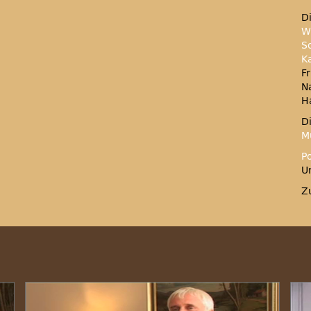
D
W
S
K
F
N
H
D
M
P
U
Z