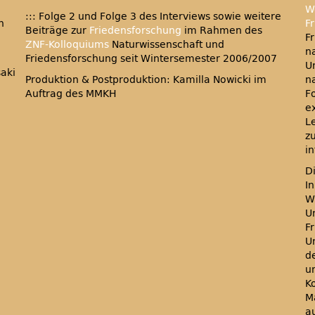
W
::: Folge 2 und Folge 3 des Interviews sowie weitere
h
F
Beiträge zur
Friedensforschung
im Rahmen des
F
ZNF-Kolloquiums
Naturwissenschaft und
n
Friedensforschung seit Wintersemester 2006/2007
Un
aki
Produktion & Postproduktion: Kamilla Nowicki im
n
Auftrag des MMKH
F
e
L
z
i
D
I
W
U
F
U
d
u
K
M
a