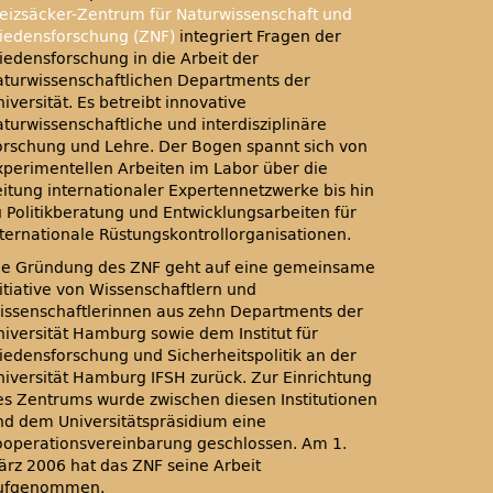
eizsäcker-Zentrum für Naturwissenschaft und
riedensforschung (ZNF)
integriert Fragen der
riedensforschung in die Arbeit der
aturwissenschaftlichen Departments der
iversität. Es betreibt innovative
aturwissenschaftliche und interdisziplinäre
orschung und Lehre. Der Bogen spannt sich von
xperimentellen Arbeiten im Labor über die
eitung internationaler Expertennetzwerke bis hin
u Politikberatung und Entwicklungsarbeiten für
nternationale Rüstungskontrollorganisationen.
ie Gründung des
ZNF
geht auf eine gemeinsame
nitiative von Wissenschaftlern und
issenschaftlerinnen aus zehn Departments der
niversität Hamburg sowie dem Institut für
riedensforschung und Sicherheitspolitik an der
niversität Hamburg
IFSH
zurück. Zur Einrichtung
es Zentrums wurde zwischen diesen Institutionen
nd dem Universitätspräsidium eine
ooperationsvereinbarung geschlossen. Am 1.
ärz 2006 hat das
ZNF
seine Arbeit
ufgenommen.