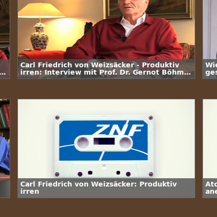
Carl Friedrich von Weizsäcker - Produktiv
Wi
e
irren: Interview mit Prof. Dr. Gernot Böhme
ge
/ 2. Folge
Sc
Carl Friedrich von Weizsäcker: Produktiv
At
irren
an