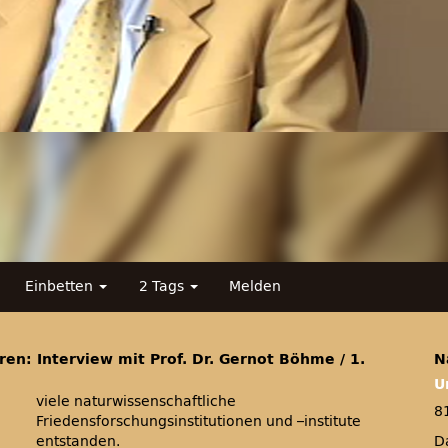
Einbetten
2 Tags
Melden
rren: Interview mit Prof. Dr. Gernot Böhme / 1.
N
U
viele naturwissenschaftliche
8
Friedensforschungsinstitutionen und –institute
entstanden.
D