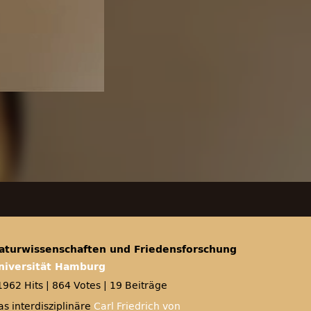
aturwissenschaften und Friedensforschung
niversität Hamburg
1962 Hits
|
864 Votes
|
19 Beiträge
as interdisziplinäre
Carl Friedrich von