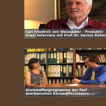
Carl Friedrich von Weizsäcker - Produktiv
irren: Interview mit Prof. Dr. Gernot Böhm
/ 3. Folge
Atomwaffenprogramme der fünf
anerkannnten Kernwaffenstaaten -
Interview mit Dr. Annette Schaper