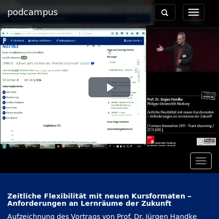
podcampus
Toggle
Toggle
navigation
navigat
Play
Video
Togg
navig
Zeitliche Flexibilität mit neuen Kursformaten –
Anforderungen an Lernräume der Zukunft
Aufzeichnung des Vortrags von Prof. Dr. Jürgen Handke