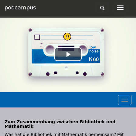
podcampus
Toggle
Toggle
navigation
navigat
Play
Video
Togg
navig
Zum Zusammenhang zwischen Bibliothek und
Mathematik
Was hat die Bibliothek mit Mathematik gemeinsam? Mit