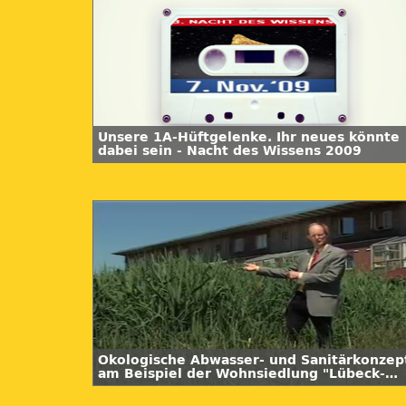
Unsere 1A-Hüftgelenke. Ihr neues könnte
dabei sein - Nacht des Wissens 2009
Ökologische Abwasser- und Sanitärkonzep
am Beispiel der Wohnsiedlung "Lübeck-
Flintenbreite"