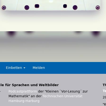
Einbetten
Melden
e für Sprachen und Weltbilder
T
T
-
Podcastplattform
der "Kleinen `Vor-Lesung´ zur
Mathematik" an der
Technischen Universität
2
Hamburg-Harburg
"