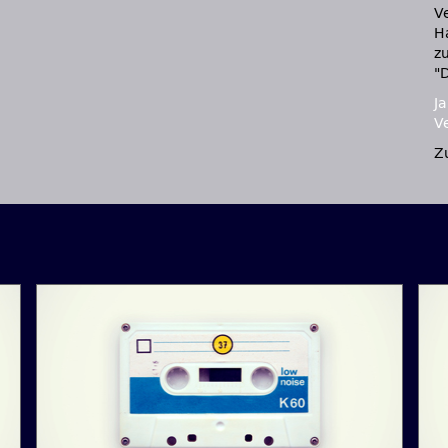
V
H
z
"D
J
V
Z