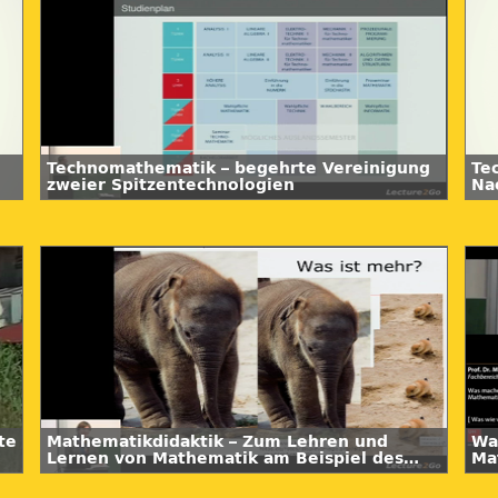
Technomathematik – begehrte Vereinigung
Te
zweier Spitzentechnologien
Na
te
Mathematikdidaktik – Zum Lehren und
Wa
Lernen von Mathematik am Beispiel des
Ma
Mathematikunterrichts in der Grundschule