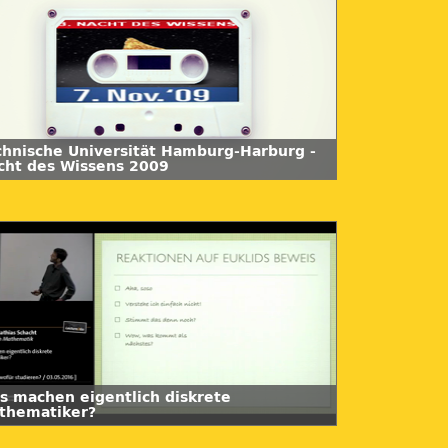
chnische Universität Hamburg-Harburg -
cht des Wissens 2009
s machen eigentlich diskrete
thematiker?