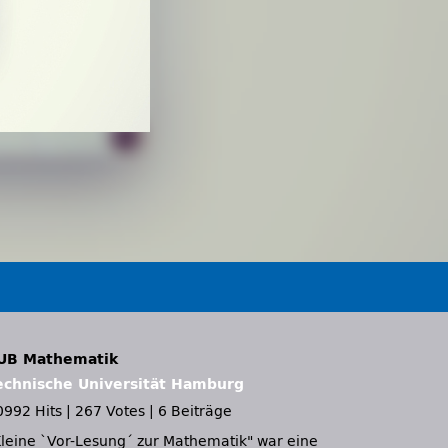
UB Mathematik
echnische Universität Hamburg
0992 Hits
|
267 Votes
|
6 Beiträge
Kleine `Vor-Lesung´ zur Mathematik" war eine