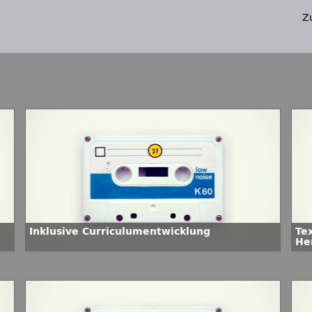
Z
Inklusive Curriculumentwicklung
Te
He
di