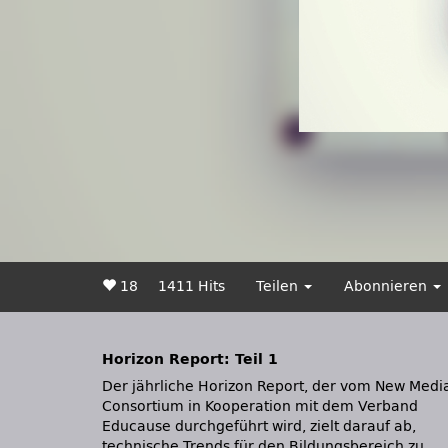
18
1411 Hits
Teilen
Abonnieren
Horizon Report: Teil 1
Der jährliche Horizon Report, der vom New Medi
Media Consortium und Sachverständigen Rat de
Consortium in Kooperation mit dem Verband
Horizon Reports über deren Arbeit, die
Educause durchgeführt wird, zielt darauf ab,
Vorgehensweise und die Geschichte des Horizon
technische Trends für den Bildungsbereich zu