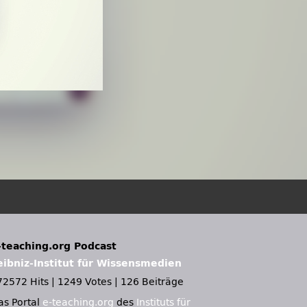
-teaching.org Podcast
eibniz-Institut für Wissensmedien
72572 Hits
|
1249 Votes
|
126 Beiträge
as Portal
e-teaching.org
des
Instituts für