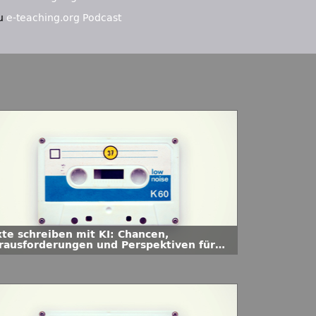
u
e-teaching.org Podcast
xte schreiben mit KI: Chancen,
rausforderungen und Perspektiven für
e Hochschullehre