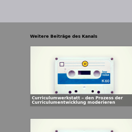
Weitere Beiträge des Kanals
Curriculumwerkstatt – den Prozess der
Curriculumentwicklung moderieren