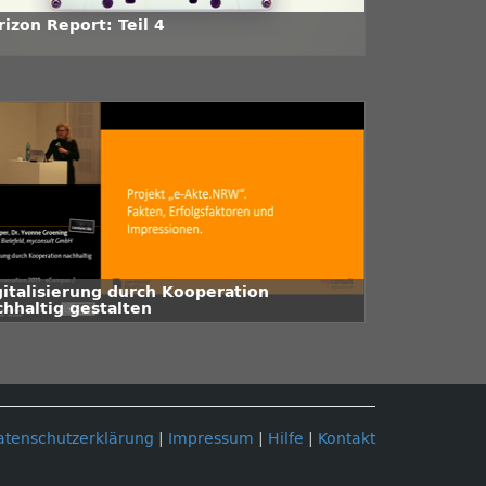
izon Report: Teil 4
gitalisierung durch Kooperation
chhaltig gestalten
atenschutzerklärung
|
Impressum
|
Hilfe
|
Kontakt