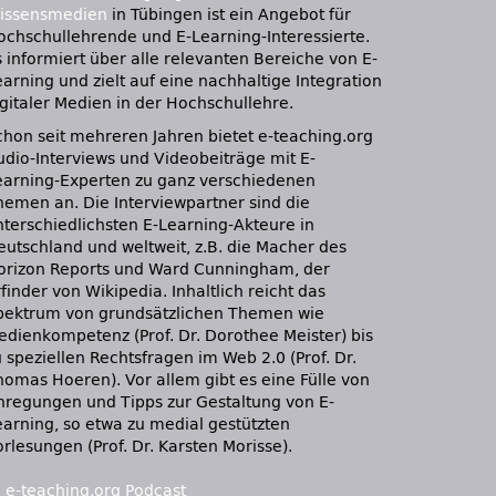
issensmedien
in Tübingen ist ein Angebot für
ochschullehrende und E-Learning-Interessierte.
s informiert über alle relevanten Bereiche von E-
earning und zielt auf eine nachhaltige Integration
igitaler Medien in der Hochschullehre.
chon seit mehreren Jahren bietet e-teaching.org
udio-Interviews und Videobeiträge mit E-
earning-Experten zu ganz verschiedenen
hemen an. Die Interviewpartner sind die
nterschiedlichsten E-Learning-Akteure in
eutschland und weltweit, z.B. die Macher des
orizon Reports und Ward Cunningham, der
finder von Wikipedia. Inhaltlich reicht das
pektrum von grundsätzlichen Themen wie
edienkompetenz (Prof. Dr. Dorothee Meister) bis
 speziellen Rechtsfragen im Web 2.0 (Prof. Dr.
homas Hoeren). Vor allem gibt es eine Fülle von
nregungen und Tipps zur Gestaltung von E-
earning, so etwa zu medial gestützten
rlesungen (Prof. Dr. Karsten Morisse).
:
e-teaching.org Podcast