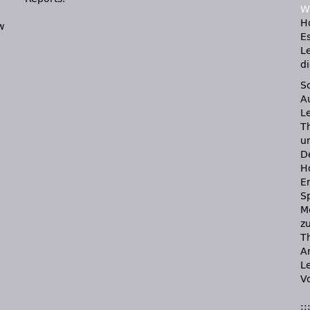
W
H
w
E
L
d
S
A
L
T
u
D
H
Er
S
M
zu
T
A
L
Vo
::