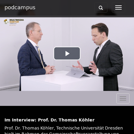
podcampus
Toggle
Toggle
navigation
navigat
Play
Video
Togg
navig
Im Interview: Prof. Dr. Thomas Köhler
Prof. Dr. Thomas Köhler, Technische Universität Dresden