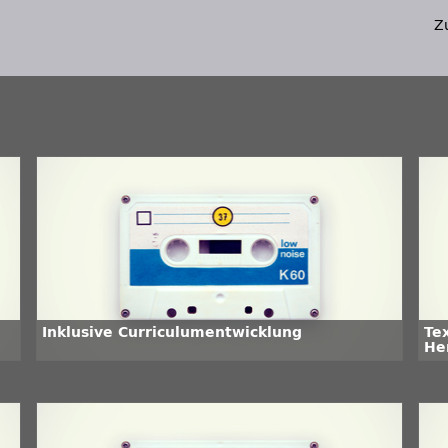
Z
Inklusive Curriculumentwicklung
Te
He
di