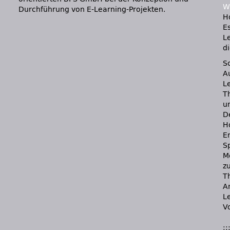
W
Durchführung von E-Learning-Projekten.
H
E
L
d
S
A
L
T
u
D
H
Er
S
M
zu
T
A
L
Vo
::