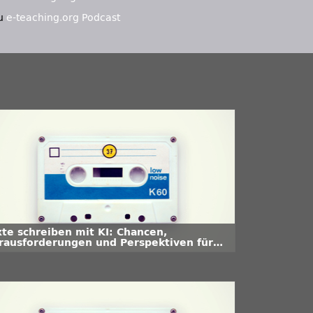
u
e-teaching.org Podcast
xte schreiben mit KI: Chancen,
rausforderungen und Perspektiven für
e Hochschullehre