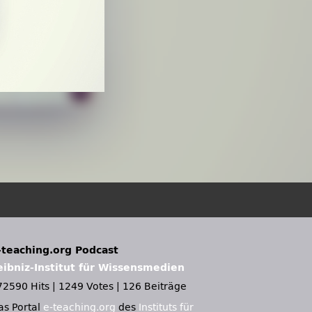
-teaching.org Podcast
eibniz-Institut für Wissensmedien
72590 Hits
|
1249 Votes
|
126 Beiträge
as Portal
e-teaching.org
des
Instituts für