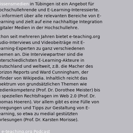
issensmedien
in Tübingen ist ein Angebot für
ochschullehrende und E-Learning-Interessierte.
s informiert über alle relevanten Bereiche von E-
earning und zielt auf eine nachhaltige Integration
igitaler Medien in der Hochschullehre.
chon seit mehreren Jahren bietet e-teaching.org
udio-Interviews und Videobeiträge mit E-
earning-Experten zu ganz verschiedenen
hemen an. Die Interviewpartner sind die
nterschiedlichsten E-Learning-Akteure in
eutschland und weltweit, z.B. die Macher des
orizon Reports und Ward Cunningham, der
finder von Wikipedia. Inhaltlich reicht das
pektrum von grundsätzlichen Themen wie
edienkompetenz (Prof. Dr. Dorothee Meister) bis
 speziellen Rechtsfragen im Web 2.0 (Prof. Dr.
homas Hoeren). Vor allem gibt es eine Fülle von
nregungen und Tipps zur Gestaltung von E-
earning, so etwa zu medial gestützten
rlesungen (Prof. Dr. Karsten Morisse).
:
e-teaching.org Podcast