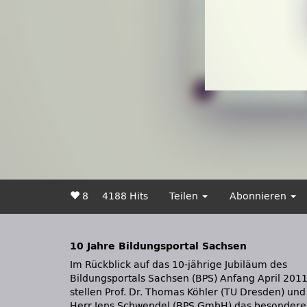
8
4188 Hits
Teilen
Abonnieren
10 Jahre Bildungsportal Sachsen
Im Rückblick auf das 10-jährige Jubiläum des
ausgerichteten Arbeitskreises E-Learning - eines
Bildungsportals Sachsen (BPS) Anfang April 201
Gremiums der sächsische
stellen Prof. Dr. Thomas Köhler (TU Dresden) und
Landesrektorenkonferenz - mit der wirtschaftlich
Herr Jens Schwendel (BPS GmbH) das besondere
orientierten BPS GmbH bei der Konzeption und