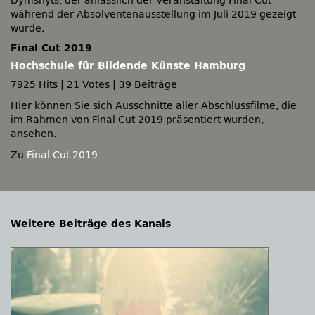
Dymshyts, der anlässlich der Veranstaltung Final Cut
während der Absolventenausstellung im Juli 2019 gezeigt
wurde.
Final Cut 2019
Hochschule für Bildende Künste Hamburg
7925 Hits
|
21 Votes
|
39 Beiträge
Hier können Sie sich Ausschnitte aller Abschlussfilme, die
im Rahmen von Final Cut 2019 präsentiert wurden,
ansehen.
Zu
Final Cut 2019
Weitere Beiträge des Kanals