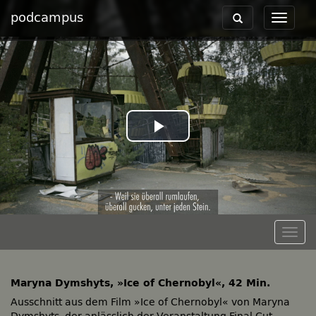
podcampus
Toggle
Toggle
navigation
navigat
Play
Video
Togg
navig
Maryna Dymshyts, »Ice of Chernobyl«, 42 Min.
Ausschnitt aus dem Film »Ice of Chernobyl« von Maryna