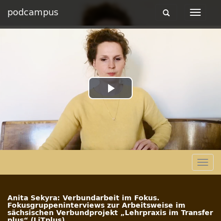
podcampus
Toggle
Toggle
navigation
navigat
Play
Video
Togg
navig
Anita Sekyra: Verbundarbeit im Fokus.
Fokusgruppeninterviews zur Arbeitsweise im
sächsischen Verbundprojekt „Lehrpraxis im Transfer
plus“ (LiTplus)