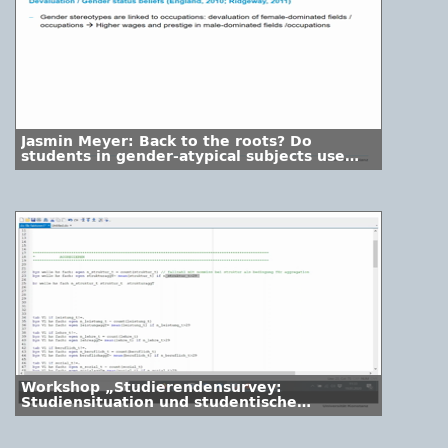
Jasmin Meyer: Back to the roots? Do
students in gender-atypical subjects use
their change of subject to make a more
gender-typical choice?
Workshop „Studierendensurvey:
Studiensituation und studentische
Orientierungen – Aggregation von Items
und ein Analysebeispiel“ – Impuls III (Anna
Marczuk)