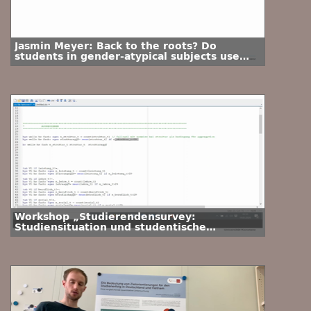
Jasmin Meyer: Back to the roots? Do
students in gender-atypical subjects use
their change of subject to make a more
gender-typical choice?
Workshop „Studierendensurvey:
Studiensituation und studentische
Orientierungen – Aggregation von Items
und ein Analysebeispiel“ – Impuls III (Anna
Marczuk)