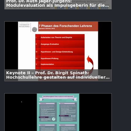
Prof. Dr. Ruth Jäger-Jürgens:
Modulevaluation als Impulsgeberin für die
Studiengangsentwicklung
Keynote II – Prof. Dr. Birgit Spinath:
Hochschullehre gestalten auf individueller,
institutioneller und politischer Ebene