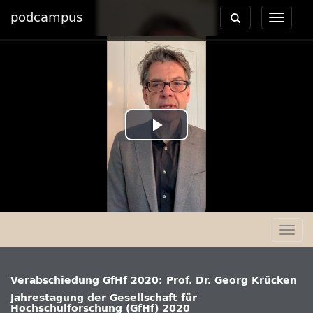
podcampus
Toggle
Toggle
navigation
navigat
Play
Video
Togg
navig
Verabschiedung GfHf 2020: Prof. Dr. Georg Krücken
Jahrestagung der Gesellschaft für
Hochschulforschung (GfHf) 2020