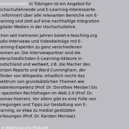
issensmedien
in Tübingen ist ein Angebot für
ochschullehrende und E-Learning-Interessierte.
s informiert über alle relevanten Bereiche von E-
earning und zielt auf eine nachhaltige Integration
igitaler Medien in der Hochschullehre.
chon seit mehreren Jahren bietet e-teaching.org
udio-Interviews und Videobeiträge mit E-
earning-Experten zu ganz verschiedenen
hemen an. Die Interviewpartner sind die
nterschiedlichsten E-Learning-Akteure in
eutschland und weltweit, z.B. die Macher des
orizon Reports und Ward Cunningham, der
finder von Wikipedia. Inhaltlich reicht das
pektrum von grundsätzlichen Themen wie
edienkompetenz (Prof. Dr. Dorothee Meister) bis
 speziellen Rechtsfragen im Web 2.0 (Prof. Dr.
homas Hoeren). Vor allem gibt es eine Fülle von
nregungen und Tipps zur Gestaltung von E-
earning, so etwa zu medial gestützten
rlesungen (Prof. Dr. Karsten Morisse).
:
e-teaching.org Podcast