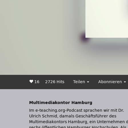
16
2726 Hits
Teilen
Abonnieren
Multimediakontor Hamburg
Im e-teaching.org-Podcast sprachen wir mit Dr.
unterstützt das MMKH gemeinsam mit den
Ulrich Schmid, damals Geschäftsführer des
Hochschulen initiierte Projekte zur IT-basierten
Multimediakontors Hamburg, ein Unternehmen 
sechs öffentlichen Hamburger Hochschulen. Als