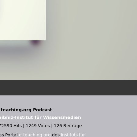
-teaching.org Podcast
eibniz-Institut für Wissensmedien
72590 Hits
|
1249 Votes
|
126 Beiträge
as Portal
e-teaching.org
des
Instituts für