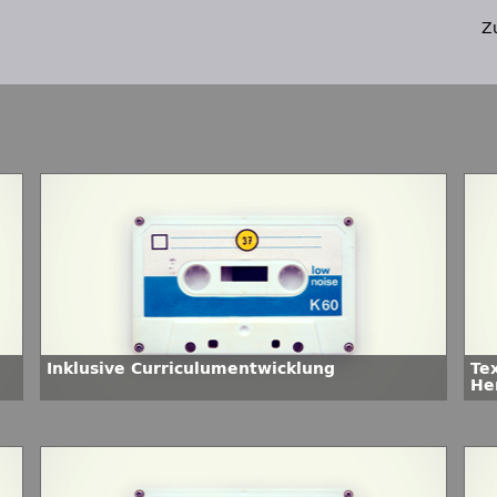
Z
Inklusive Curriculumentwicklung
Te
He
di