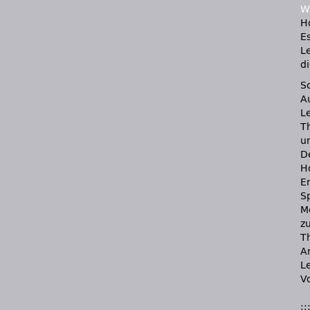
W
H
E
L
d
S
A
L
T
u
D
H
Er
S
M
zu
T
A
L
Vo
::