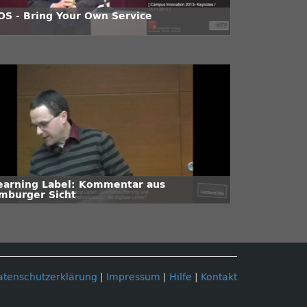
OS - Bring Your Own Service
earning Label: Kommentar aus
mburger Sicht
atenschutzerklärung
|
Impressum
|
Hilfe
|
Kontakt