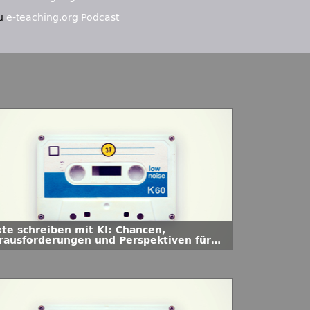
u
e-teaching.org Podcast
xte schreiben mit KI: Chancen,
rausforderungen und Perspektiven für
e Hochschullehre