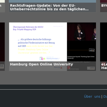
m
Rechtsfragen-Update: Von der EU-
BY
Urheberrechtslinie bis zu den täglichen
Herausforderungen bei Online-Klausuren
Hamburg Open Online University
eL
Ha
Über uns
|
D