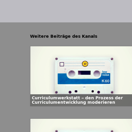
Weitere Beiträge des Kanals
Curriculumwerkstatt – den Prozess der
Curriculumentwicklung moderieren