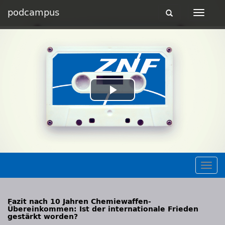
podcampus
Toggle
Toggle
navigation
navigat
Play
Video
Togg
navig
Fazit nach 10 Jahren Chemiewaffen-
Übereinkommen: Ist der internationale Frieden
gestärkt worden?