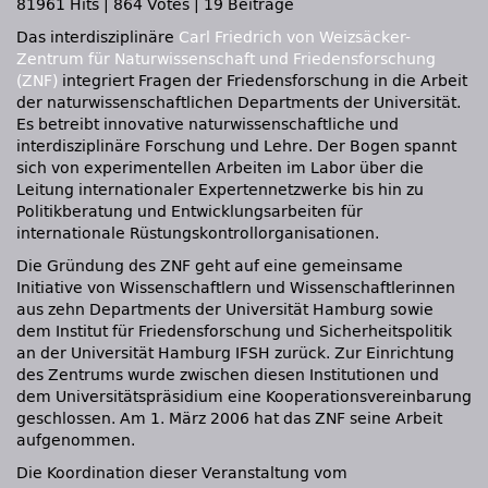
81961 Hits
|
864 Votes
|
19 Beiträge
Das interdisziplinäre
Carl Friedrich von Weizsäcker-
Zentrum für Naturwissenschaft und Friedensforschung
(ZNF)
integriert Fragen der Friedensforschung in die Arbeit
der naturwissenschaftlichen Departments der Universität.
Es betreibt innovative naturwissenschaftliche und
interdisziplinäre Forschung und Lehre. Der Bogen spannt
sich von experimentellen Arbeiten im Labor über die
Leitung internationaler Expertennetzwerke bis hin zu
Politikberatung und Entwicklungsarbeiten für
internationale Rüstungskontrollorganisationen.
Die Gründung des
ZNF
geht auf eine gemeinsame
Initiative von Wissenschaftlern und Wissenschaftlerinnen
aus zehn Departments der Universität Hamburg sowie
dem Institut für Friedensforschung und Sicherheitspolitik
an der Universität Hamburg
IFSH
zurück. Zur Einrichtung
des Zentrums wurde zwischen diesen Institutionen und
dem Universitätspräsidium eine Kooperationsvereinbarung
geschlossen. Am 1. März 2006 hat das
ZNF
seine Arbeit
aufgenommen.
Die Koordination dieser Veranstaltung vom