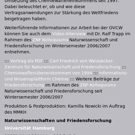
Umsetzung des Chemiewaffeneinkommens seit 1997.
Dabei beleuchtet er, ob und wie diese
Vertragsanwendungen zur Stärkung des Weltfriedens
beigetragen haben.
Weiterführende Informationen zur Arbeit bei der OVCW
können Sie auch dem
Video-Interview
mit Dr. Ralf Trapp im
Rahmen des
ZNF Kolloquiums
Naturwissenschaft und
Friedensforschung im Wintersemester 2006/2007
entnehmen.
:::
Vortrag als PDF
:::
Carl Friedrich von Weizsäcker-
Zentrum für Naturwissenschaft und Friedensforschung
:::
Chemiewaffenübereinkommen von 1994
:::
Informations-
und Wissensplattform Chemie
::: Weitere Beiträge zur
Friedensforschung
im Rahmen des
ZNF-Kolloquiums
Naturwissenschaft und Friedensforschung seit
Wintersemester 2006/2007
Produktion & Postproduktion: Kamilla Nowicki im Auftrag
des MMKH
Naturwissenschaften und Friedensforschung
Universität Hamburg