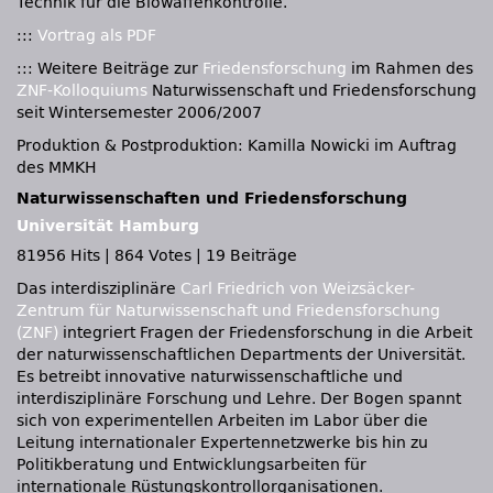
Technik für die Biowaffenkontrolle.
:::
Vortrag als
PDF
::: Weitere Beiträge zur
Friedensforschung
im Rahmen des
ZNF-Kolloquiums
Naturwissenschaft und Friedensforschung
seit Wintersemester 2006/2007
Produktion & Postproduktion: Kamilla Nowicki im Auftrag
des MMKH
Naturwissenschaften und Friedensforschung
Universität Hamburg
81956 Hits
|
864 Votes
|
19 Beiträge
Das interdisziplinäre
Carl Friedrich von Weizsäcker-
Zentrum für Naturwissenschaft und Friedensforschung
(ZNF)
integriert Fragen der Friedensforschung in die Arbeit
der naturwissenschaftlichen Departments der Universität.
Es betreibt innovative naturwissenschaftliche und
interdisziplinäre Forschung und Lehre. Der Bogen spannt
sich von experimentellen Arbeiten im Labor über die
Leitung internationaler Expertennetzwerke bis hin zu
Politikberatung und Entwicklungsarbeiten für
internationale Rüstungskontrollorganisationen.