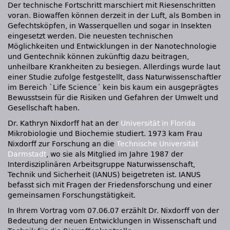
Der technische Fortschritt marschiert mit Riesenschritten
voran. Biowaffen können derzeit in der Luft, als Bomben in
Gefechtsköpfen, in Wasserquellen und sogar in Insekten
eingesetzt werden. Die neuesten technischen
Möglichkeiten und Entwicklungen in der Nanotechnologie
und Gentechnik können zukünftig dazu beitragen,
unheilbare Krankheiten zu besiegen. Allerdings wurde laut
einer Studie zufolge festgestellt, dass Naturwissenschaftler
im Bereich `Life Science´ kein bis kaum ein ausgeprägtes
Bewusstsein für die Risiken und Gefahren der Umwelt und
Gesellschaft haben.
Dr. Kathryn Nixdorff hat an der
Universität in Florida
Mikrobiologie und Biochemie studiert. 1973 kam Frau
Nixdorff zur Forschung an die
Technische Universität
Darmstadt
, wo sie als Mitglied im Jahre 1987 der
Interdisziplinären Arbeitsgruppe Naturwissenschaft,
Technik und Sicherheit (IANUS) beigetreten ist.
IANUS
befasst sich mit Fragen der Friedensforschung und einer
gemeinsamen Forschungstätigkeit.
In Ihrem Vortrag vom 07.06.07 erzählt Dr. Nixdorff von der
Bedeutung der neuen Entwicklungen in Wissenschaft und