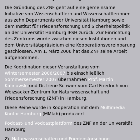
Die Gründung des
ZNF
geht auf eine gemeinsame
Initiative von Wissenschaftlern und Wissenschaftlerinnen
aus zehn Departments der Universität Hamburg sowie
dem Institut für Friedensforschung und Sicherheitspolitik
an der Universität Hamburg
IFSH
zurück. Zur Einrichtung
des Zentrums wurde zwischen diesen Institutionen und
dem Universitätspräsidium eine Kooperationsvereinbarung
geschlossen. Am 1. März 2006 hat das
ZNF
seine Arbeit
aufgenommen.
Die Koordination dieser Veranstaltung vom
Wintersemester 2006/2007
bis einschließlich
Sommersemester 2007
übernahmen
Prof. Martin
Kalinowski
und Dr. Irene Schwier vom Carl Friedrich von
Weizsäcker-Zentrum für Naturwissenschaft und
Friedensforschung (ZNF) in Hamburg.
Diese Reihe wurde in Kooperation mit dem
Multimedia
Kontor Hamburg
(MMlab) produziert.
Podcast- und Vodcastplattform
des
ZNF
an der Universität
Hamburg
Zu
Naturwissenschaften und Friedensforschung