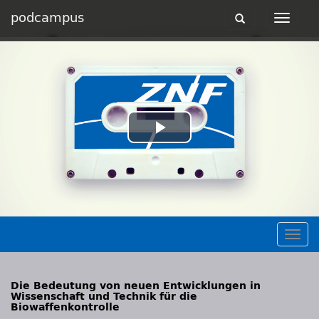
podcampus
Toggle
Toggle
navigation
navigat
Play
Video
Togg
navig
Die Bedeutung von neuen Entwicklungen in
Wissenschaft und Technik für die
Biowaffenkontrolle