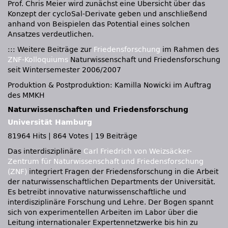
Prof. Chris Meier wird zunächst eine Übersicht über das
Konzept der cycloSal-Derivate geben und anschließend
anhand von Beispielen das Potential eines solchen
Ansatzes verdeutlichen.
::: Weitere Beiträge zur
Friedensforschung
im Rahmen des
ZNF-Kolloquiums
Naturwissenschaft und Friedensforschung
seit Wintersemester 2006/2007
Produktion & Postproduktion: Kamilla Nowicki im Auftrag
des MMKH
Naturwissenschaften und Friedensforschung
Universität Hamburg
81964 Hits
|
864 Votes
|
19 Beiträge
Das interdisziplinäre
Carl Friedrich von Weizsäcker-
Zentrum für Naturwissenschaft und Friedensforschung
(ZNF)
integriert Fragen der Friedensforschung in die Arbeit
der naturwissenschaftlichen Departments der Universität.
Es betreibt innovative naturwissenschaftliche und
interdisziplinäre Forschung und Lehre. Der Bogen spannt
sich von experimentellen Arbeiten im Labor über die
Leitung internationaler Expertennetzwerke bis hin zu