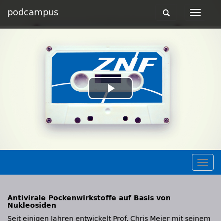
podcampus
Toggle
Toggle
navigation
navigat
Play
Video
Togg
navig
Antivirale Pockenwirkstoffe auf Basis von
Nukleosiden
Seit einigen Jahren entwickelt Prof. Chris Meier mit seinem