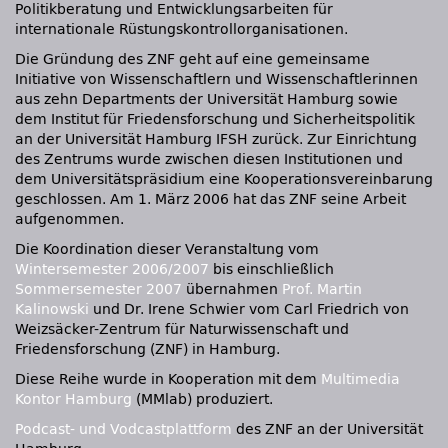
Politikberatung und Entwicklungsarbeiten für
internationale Rüstungskontrollorganisationen.
Die Gründung des
ZNF
geht auf eine gemeinsame
Initiative von Wissenschaftlern und Wissenschaftlerinnen
aus zehn Departments der Universität Hamburg sowie
dem Institut für Friedensforschung und Sicherheitspolitik
an der Universität Hamburg
IFSH
zurück. Zur Einrichtung
des Zentrums wurde zwischen diesen Institutionen und
dem Universitätspräsidium eine Kooperationsvereinbarung
geschlossen. Am 1. März 2006 hat das
ZNF
seine Arbeit
aufgenommen.
Die Koordination dieser Veranstaltung vom
Wintersemester 2006/2007
bis einschließlich
Sommersemester 2007
übernahmen
Prof. Martin
Kalinowski
und Dr. Irene Schwier vom Carl Friedrich von
Weizsäcker-Zentrum für Naturwissenschaft und
Friedensforschung (ZNF) in Hamburg.
Diese Reihe wurde in Kooperation mit dem
Multimedia
Kontor Hamburg
(MMlab) produziert.
Podcast- und Vodcastplattform
des
ZNF
an der Universität