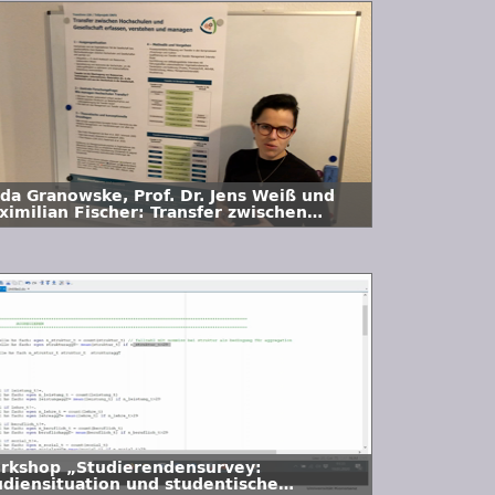
nda Granowske, Prof. Dr. Jens Weiß und
ximilian Fischer: Transfer zwischen
chschulen und Gesellschaft erfassen,
rstehen und managen
rkshop „Studierendensurvey:
udiensituation und studentische