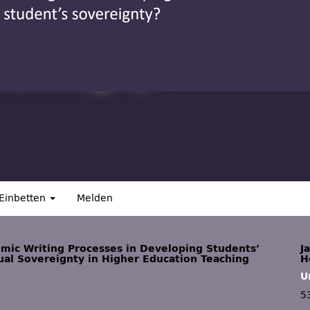
Einbetten
Melden
emic Writing Processes in Developing Students’
J
dual Sovereignty in Higher Education Teaching
H
U
5