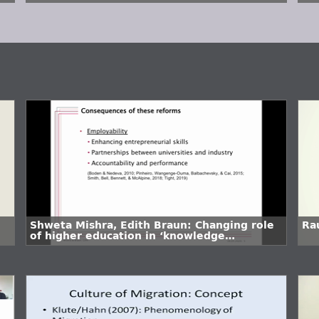
their change of subject to make a more
Or
gender-typical choice?
und
Ma
Shweta Mishra, Edith Braun: Changing role
Ra
of higher education in ‘knowledge
economy’: From training and research to
increasing employability