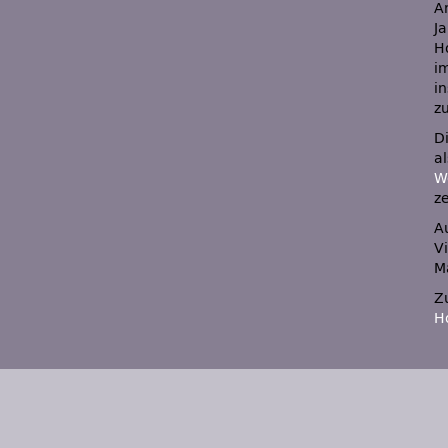
A
J
H
i
in
z
D
a
W
z
A
V
Ma
Z
H