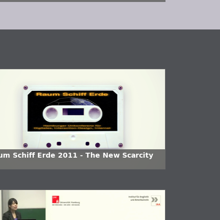
ientierungen – Aggregation von Items
 ein Analysebeispiel“ – Impuls III (Anna
rczuk)
um Schiff Erde 2011 - The New Scarcity