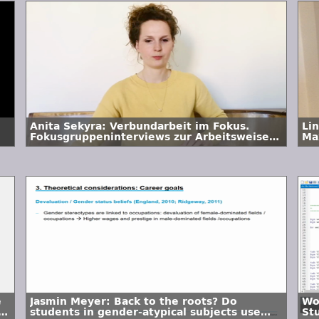
Anita Sekyra: Verbundarbeit im Fokus.
Li
Fokusgruppeninterviews zur Arbeitsweise
Ma
im sächsischen Verbundprojekt „Lehrpraxis
Ho
im Transfer plus“ (LiTplus)
ve
e
Jasmin Meyer: Back to the roots? Do
Wo
ck
students in gender-atypical subjects use
St