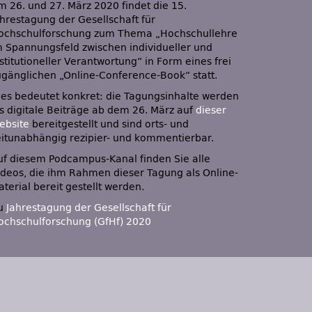
m 26. und 27. März 2020 findet die 15.
ahrestagung der Gesellschaft für
ochschulforschung zum Thema „Hochschullehre
m Spannungsfeld zwischen individueller und
stitutioneller Verantwortung“ in Form eines frei
ugänglichen „Online-Conference-Book“ statt.
ies bedeutet konkret: die Tagungsinhalte werden
ls digitale Beiträge ab dem 26. März auf
dieser
ebsite
bereitgestellt und sind orts- und
eitunabhängig rezipier- und kommentierbar.
uf diesem Podcampus-Kanal finden Sie alle
ideos, die ihm Rahmen dieser Tagung als Online-
terial bereit gestellt werden.
u
Jahrestagung der Gesellschaft für
ochschulforschung (GfHf) 2020