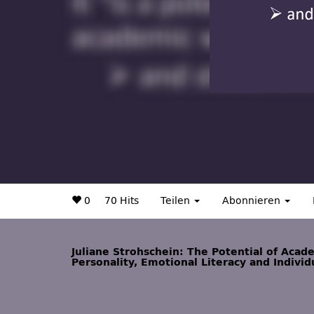
0
70 Hits
Teilen
Abonnieren
Juliane Strohschein: The Potential of Acad
Personality, Emotional Literacy and Indivi