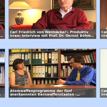
Carl Friedrich von Weizsäcker - Produktiv
Car
e
irren: Interview mit Prof. Dr. Gernot Böhme
ir
/ 2. Folge
/ 1
Atomwaffenprogramme der fünf
Ca
anerkannnten Kernwaffenstaaten -
irr
Interview mit Dr. Annette Schaper