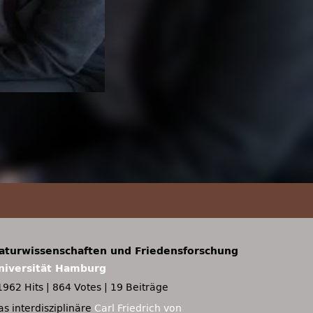
aturwissenschaften und Friedensforschung
niversität Hamburg
1962 Hits
|
864 Votes
|
19 Beiträge
as interdisziplinäre
Carl Friedrich von