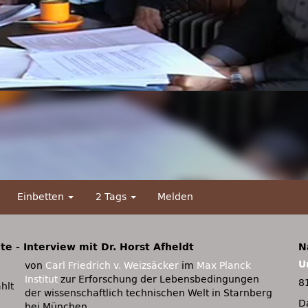
Einbetten
2 Tags
Melden
e - Interview mit Dr. Horst Afheldt
N
U
von
Carl Friedrich v. Weizsäcker
im
Max Planck
Institut
zur Erforschung der Lebensbedingungen
8
hlt
der wissenschaftlich technischen Welt in Starnberg
D
bei München.