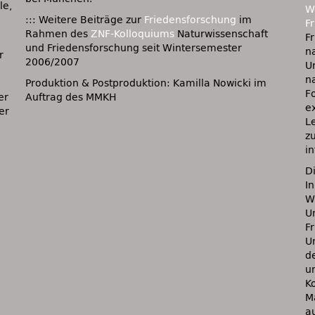
le,
W
::: Weitere Beiträge zur
Friedensforschung
im
F
Rahmen des
ZNF-Kolloquiums
Naturwissenschaft
F
und Friedensforschung seit Wintersemester
n
r
2006/2007
Un
n
Produktion & Postproduktion: Kamilla Nowicki im
F
er
Auftrag des MMKH
e
er
L
z
i
D
I
W
U
F
U
d
u
K
M
a