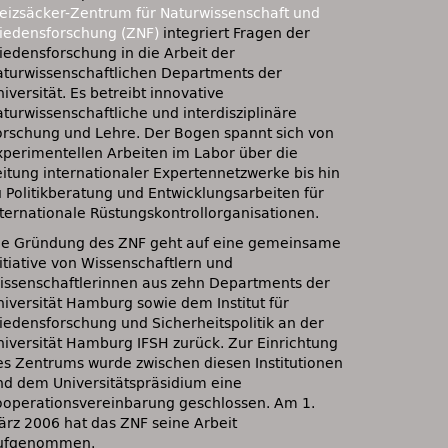
eizsäcker-Zentrum für Naturwissenschaft und
riedensforschung (ZNF)
integriert Fragen der
riedensforschung in die Arbeit der
aturwissenschaftlichen Departments der
iversität. Es betreibt innovative
aturwissenschaftliche und interdisziplinäre
orschung und Lehre. Der Bogen spannt sich von
xperimentellen Arbeiten im Labor über die
eitung internationaler Expertennetzwerke bis hin
u Politikberatung und Entwicklungsarbeiten für
nternationale Rüstungskontrollorganisationen.
ie Gründung des
ZNF
geht auf eine gemeinsame
nitiative von Wissenschaftlern und
issenschaftlerinnen aus zehn Departments der
niversität Hamburg sowie dem Institut für
riedensforschung und Sicherheitspolitik an der
niversität Hamburg
IFSH
zurück. Zur Einrichtung
es Zentrums wurde zwischen diesen Institutionen
nd dem Universitätspräsidium eine
ooperationsvereinbarung geschlossen. Am 1.
ärz 2006 hat das
ZNF
seine Arbeit
ufgenommen.