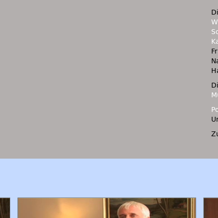
D
W
S
K
F
N
H
D
M
P
U
Z