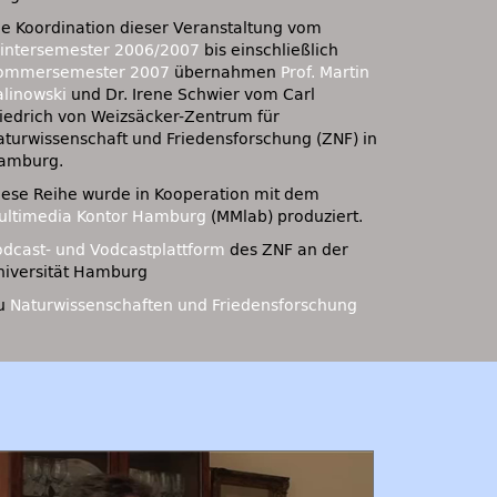
ie Koordination dieser Veranstaltung vom
intersemester 2006/2007
bis einschließlich
ommersemester 2007
übernahmen
Prof. Martin
alinowski
und Dr. Irene Schwier vom Carl
riedrich von Weizsäcker-Zentrum für
aturwissenschaft und Friedensforschung (ZNF) in
amburg.
iese Reihe wurde in Kooperation mit dem
ultimedia Kontor Hamburg
(MMlab) produziert.
odcast- und Vodcastplattform
des
ZNF
an der
niversität Hamburg
u
Naturwissenschaften und Friedensforschung