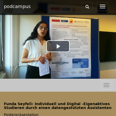
podcampus
Toggle
Toggle
navigation
navigat
Play
Video
Togg
navig
Funda Seyfeli: Individuell und Digital -Eigenaktives
Studieren durch einen datengestützten Assistenten
Posterpräsentation